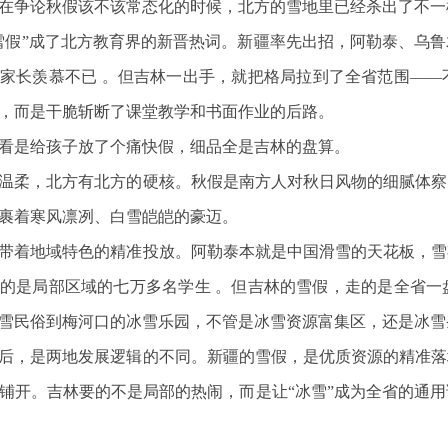
在争论秋假该不该常态化的时候，北方的雪地里已经杀出了不一
雪假”成了北方教育界的新晋热词。新疆率先出招，阿勒泰、乌鲁
家长羡慕不已 。但吉林一出手，就把格局拉到了全省范围——
，而是干脆斩断了课堂教学和书面作业的后路。
看是给孩子放了个痛快假，细品全是吉林的盘算。
温柔，北方有北方的硬核。秋假是南方人对秋日风物的细腻体察
裹着寒风凛冽、白雪皑皑的豪迈。
带着地域特色的精准投放。阿勒泰本就是中国滑雪的天花板，雪
的是局部区域的七万多名学生 。但吉林的雪假，走的是全省一
雪民俗到梅河口的冰雪乐园，不管是冰雪资源富集区，还是冰雪
后，是两地发展逻辑的不同。新疆的雪假，是优质资源的精准落
铺开。吉林要的不是局部的热闹，而是让“冰雪”成为全省的通