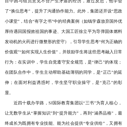
目中因与组员意见不合产生矛盾的经历，通过反思，他学会
了“换位思考”，提升了沟通协作能力。此外，集团还开设“思政
小课堂”，结合“有字之书”中的经典案例（如钱学森放弃国外优
厚待遇回国报效祖国的事迹、大国工匠徐立平为导弹固体燃料
发动机的火药进行微整形的坚守），引导学生思考“何为正确的
价值观”“如何实现人生价值”，并鼓励学生将这些思考融入日常
行为：在实训中，学生自觉遵守安全规范，是“律己”的体现；
在团队合作中，学生主动帮助基础薄弱的同学，是“正己”的延
伸；在面对利益诱惑时，学生坚守职业操守，是“克己”的彰
显。
近四十载办学路，SJ国际教育集团以“三书”为育人核心，
让无数学生从“掌握知识”到“提升能力”，再到“涵养品格”，最
终成长为既拥有专业技能、能为社会提供“专业供给”，又拥有